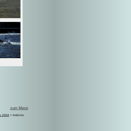
zum Menü
b 2004
> Ardèche