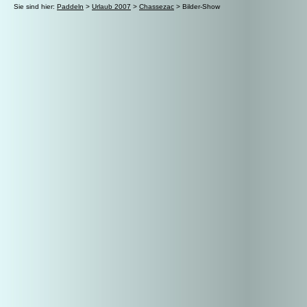
Sie sind hier:
Paddeln
>
Urlaub 2007
>
Chassezac
> Bilder-Show