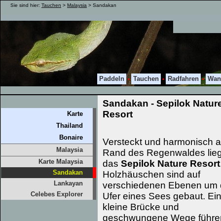
Sie sind hier:
Tauchen
>
Malaysia
> Sandakan
Paddeln
Tauchen
Radfahren
Wan
•
•
•
Sandakan - Sepilok Natur
Resort
Karte
Thailand
Bonaire
Versteckt und harmonisch 
Malaysia
Rand des Regenwaldes lieg
Karte Malaysia
das
Sepilok Nature Resort
Sandakan
Holzhäuschen sind auf
Lankayan
verschiedenen Ebenen um 
Celebes Explorer
Ufer eines Sees gebaut. Ei
kleine Brücke und
geschwungene Wege führe